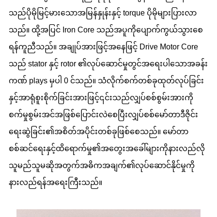
သည်ပိုမိုမြင့်မားသောအမြန်နှုန်းနှင့် torque ပိုမိုများပြားလာ
သည်။ ထို့အပြင် Iron Core သည်အပူကိုပျောက်ကွယ်သွားစေ
ရန်ကူညီသည်။ အချုပ်အားဖြင့်အနေဖြင့် Drive Motor Core
သည် stator နှင့် rotor ၏လုပ်ဆောင်မှုတွင်အရေးပါသောအခန်း
ကဏ် plays မှပါ 0 င်သည်။ သံလိုက်စက်တစ်ခုထုတ်လုပ်ခြင်း
နှင့်အာရုံစူးစိုက်ခြင်းအားဖြင့်၎င်းသည်လျှပ်စစ်စွမ်းအားကို
စက်မှုစွမ်းအင်အဖြစ်ပြောင်းလဲစေပြီးလျှပ်စစ်မော်တာဒီဇိုင်း
ရေးဆွဲခြင်း၏အစိတ်အပိုင်းတစ်ခုဖြစ်စေသည်။ မော်တာ
စစ်ဆင်ရေးနှင့်ထိရောက်မှု၏အတွေးအခေါ်များကိုနားလည်လို
သူမည်သူမဆိုအတွက်အဓိကအချက်၏လုပ်ဆောင်နိုင်မှုကို
နားလည်ရန်အရေးကြီးသည်။