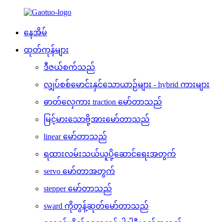
နေအိမ်
ထုတ်ကုန်များ
ဒီဇယ်စက်သည်
လျှပ်စစ်မောင်းနှင်သောယာဉ်များ - hybrid ကားများ
ဓာတ်လှေကား traction မော်တာသည်
မြင့်မားသောဗို့အားမော်တာသည်
linear မော်တာသည်
ရထားလမ်းသယ်ယူပို့ဆောင်ရေးအတွက်
servo မော်တာအတွက်
stepper မော်တာသည်
sward ကိုတွန့်ဆုတ်မော်တာသည်