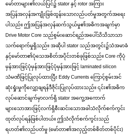
မော်တာများ၏လယ်ပြင်၌ stator နှင့် rotor အကြား
အပြန်အလှန်အကျိုးဖြစ်ထွန်းသောလည်ပတ်မှုအတွက်အရေး
ပါသည်။ ဤအပြန်အလှန်ဆက်သွယ်မှု၏အဓိကအချက်မှာ
Drive Motor Core သည်စွမ်းဆောင်ရည်အပေါ်သိသိသာသာ
သက်ရောက်မှုရှိသည်။ အဆိုပါ stator သည်အတွင်း၌သံအမာခံ
နှင့်မော်တာ၏ပုံသေအစိတ်အပိုင်းတစ်ခုဖြစ်သည်။ Core ကိုပုံ
မှန်အားဖြင့်ပုံမှန်အားဖြင့်ပုံမှန်အားဖြင့် laminated silicon
သံမဏိဖြင့်ပြုလုပ်ထားပြီး Eddy Currents ကြောင့်စွမ်းအင်
ဆုံးရှုံးမှုကိုလျှော့ချရန်ဒီဇိုင်းပြုလုပ်ထားသည်။ ၎င်း၏အဓိက
လုပ်ဆောင်ချက်မှာလက်ရှိ stator အကွေ့အကောက်
များသောအားဖြင့်လက်ရှိစီးဆင်းသောအခါသံလိုက်စက်ကွင်း
ထုတ်လုပ်ရန်ဖြစ်ပါတယ်။ ဤသံလိုက်စက်ကွင်းသည်
ရဟတ်၏လည်ပတ်မှု (မော်တာ၏အလှည့်တစ်စိတ်တစ်ပိုင်း)