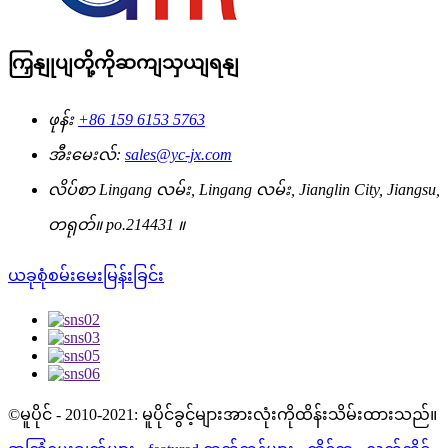
ကြှနျုပျတို့ကိုဆကျသှယျရနျ
ဖုန်း
+86 159 6153 5763
အီးမေးလ်:
sales@yc-jx.com
လိပ်စာ
Lingang လမ်း, Lingang လမ်း, Jianglin City, Jiangsu,
တရုတ်။ po.214431 ။
ယခုစုံစမ်းမေးမြန်းခြင်း
©မူပိုင် - 2010-2021: မူပိုင်ခွင့်များအားလုံးကိုထိန်းသိမ်းထားသည်။