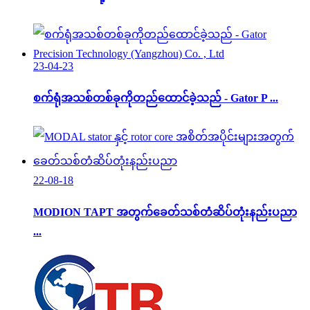
23-04-23
စက်ရုံအသစ်တစ်ခုကိုတည်ထောင်ခဲ့သည် - Gator P ...
22-08-18
MODION TAPT အတွက်ခေတ်သစ်တံဆိပ်တုံးနည်းပညာ
...