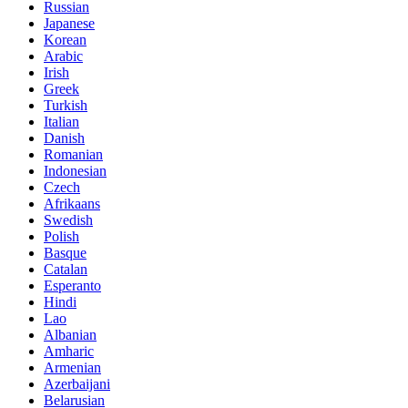
Russian
Japanese
Korean
Arabic
Irish
Greek
Turkish
Italian
Danish
Romanian
Indonesian
Czech
Afrikaans
Swedish
Polish
Basque
Catalan
Esperanto
Hindi
Lao
Albanian
Amharic
Armenian
Azerbaijani
Belarusian