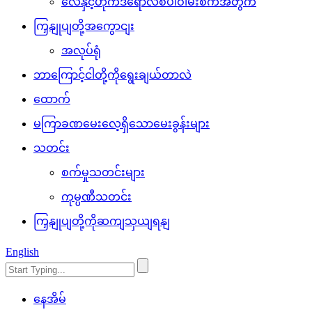
လေနှင့်ဟိုက်ဒရောလစ်ပါဝါမီးစက်အတွက်
ကြှနျုပျတို့အကွောငျး
အလုပ်ရုံ
ဘာကြောင့်ငါတို့ကိုရွေးချယ်တာလဲ
ထောက်
မကြာခဏမေးလေ့ရှိသောမေးခွန်းများ
သတင်း
စက်မှုသတင်းများ
ကုမ္ပဏီသတင်း
ကြှနျုပျတို့ကိုဆကျသှယျရနျ
English
နေအိမ်