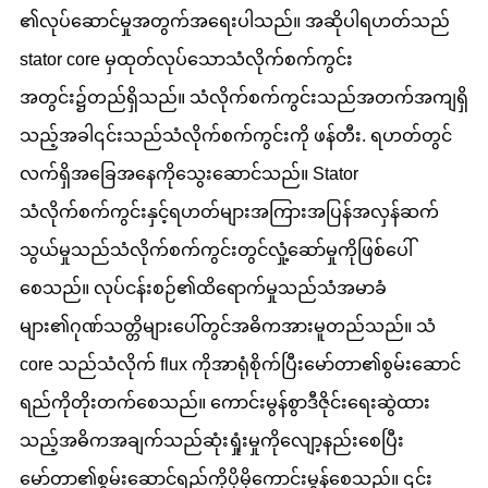
၏လုပ်ဆောင်မှုအတွက်အရေးပါသည်။ အဆိုပါရဟတ်သည်
stator core မှထုတ်လုပ်သောသံလိုက်စက်ကွင်း
အတွင်း၌တည်ရှိသည်။ သံလိုက်စက်ကွင်းသည်အတက်အကျရှိ
သည့်အခါ၎င်းသည်သံလိုက်စက်ကွင်းကို ဖန်တီး. ရဟတ်တွင်
လက်ရှိအခြေအနေကိုသွေးဆောင်သည်။ Stator
သံလိုက်စက်ကွင်းနှင့်ရဟတ်များအကြားအပြန်အလှန်ဆက်
သွယ်မှုသည်သံလိုက်စက်ကွင်းတွင်လှုံ့ဆော်မှုကိုဖြစ်ပေါ်
စေသည်။ လုပ်ငန်းစဉ်၏ထိရောက်မှုသည်သံအမာခံ
များ၏ဂုဏ်သတ္တိများပေါ်တွင်အဓိကအားမူတည်သည်။ သံ
core သည်သံလိုက် flux ကိုအာရုံစိုက်ပြီးမော်တာ၏စွမ်းဆောင်
ရည်ကိုတိုးတက်စေသည်။ ကောင်းမွန်စွာဒီဇိုင်းရေးဆွဲထား
သည့်အဓိကအချက်သည်ဆုံးရှုံးမှုကိုလျော့နည်းစေပြီး
မော်တာ၏စွမ်းဆောင်ရည်ကိုပိုမိုကောင်းမွန်စေသည်။ ၎င်း