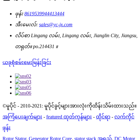
ဖုန်း
8619539944413444
အီးမေးလ်:
sales@yc-jx.com
လိပ်စာ
Lingang လမ်း, Lingang လမ်း, Jianglin City, Jiangsu,
တရုတ်။ po.214431 ။
ယခုစုံစမ်းမေးမြန်းခြင်း
©မူပိုင် - 2010-2021: မူပိုင်ခွင့်များအားလုံးကိုထိန်းသိမ်းထားသည်။
အကြံပေးချက်များ
-
featured ထုတ်ကုန်များ
-
ထိုင်ရာ
-
လက်ကိုင်
ဖုန်း
Rotor Stator
,
Generator Rotor Core
,
stator stack အရှည်
,
DC Motor