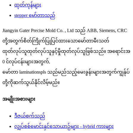
ထုတ်ကုန်များ
stepper မော်တာသည်
Jiangyin Gater Precise Mold Co. , Ltd သည် ABB, Siemens, CRC
တို့အတွက်စိတ်ကြိုက်ပြုပြင်ထားသောမော်တာမီးသတ်
ထုတ်လုပ်သူထုတ်လုပ်သူနှင့်မှိုထုတ်လုပ်သူဖြစ်သည်။ အရောင်းအ
0 င်လုပ်ငန်းများအတွက်,
မော်တာ laminationspls သည်မည်သည့်မေးခွန်းများအတွက်ကျွန်ုပ်
တို့ကိုဆက်သွယ်နိုင်လိမ့်မည်။
အမျိုးအစားများ
ဒီဇယ်စက်သည်
လျှပ်စစ်မောင်းနှင်သောယာဉ်များ - hybrid ကားများ