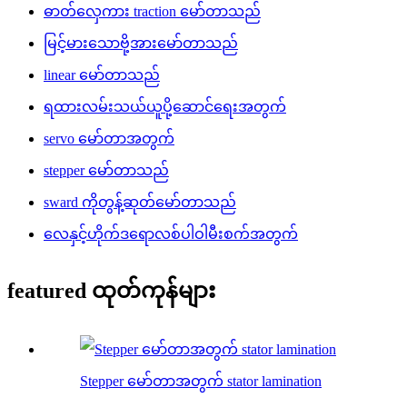
ဓာတ်လှေကား traction မော်တာသည်
မြင့်မားသောဗို့အားမော်တာသည်
linear မော်တာသည်
ရထားလမ်းသယ်ယူပို့ဆောင်ရေးအတွက်
servo မော်တာအတွက်
stepper မော်တာသည်
sward ကိုတွန့်ဆုတ်မော်တာသည်
လေနှင့်ဟိုက်ဒရောလစ်ပါဝါမီးစက်အတွက်
featured ထုတ်ကုန်များ
Stepper မော်တာအတွက် stator lamination