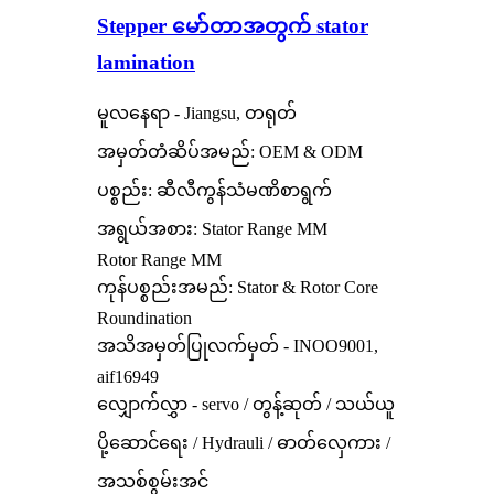
Stepper မော်တာအတွက် stator
lamination
မူလနေရာ - Jiangsu, တရုတ်
အမှတ်တံဆိပ်အမည်: OEM & ODM
ပစ္စည်း: ဆီလီကွန်သံမဏိစာရွက်
အရွယ်အစား: Stator Range MM
Rotor Range MM
ကုန်ပစ္စည်းအမည်: Stator & Rotor Core
Roundination
အသိအမှတ်ပြုလက်မှတ် - INOO9001,
aif16949
လျှောက်လွှာ - servo / တွန့်ဆုတ် / သယ်ယူ
ပို့ဆောင်ရေး / Hydrauli / ဓာတ်လှေကား /
အသစ်စွမ်းအင်