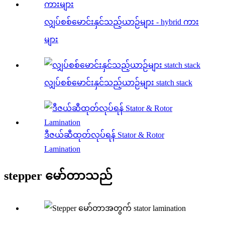
လျှပ်စစ်မောင်းနှင်သည့်ယာဉ်များ - hybrid ကား
များ
လျှပ်စစ်မောင်းနှင်သည့်ယာဉ်များ statch stack
ဒီဇယ်ဆီထုတ်လုပ်ရန် Stator & Rotor
Lamination
stepper မော်တာသည်