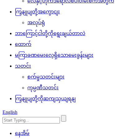
လေနှင့်ဟိုက်ဒရောလစ်ပါဝါမီးစက်အတွက်
ကြှနျုပျတို့အကွောငျး
အလုပ်ရုံ
ဘာကြောင့်ငါတို့ကိုရွေးချယ်တာလဲ
ထောက်
မကြာခဏမေးလေ့ရှိသောမေးခွန်းများ
သတင်း
စက်မှုသတင်းများ
ကုမ္ပဏီသတင်း
ကြှနျုပျတို့ကိုဆကျသှယျရနျ
English
နေအိမ်