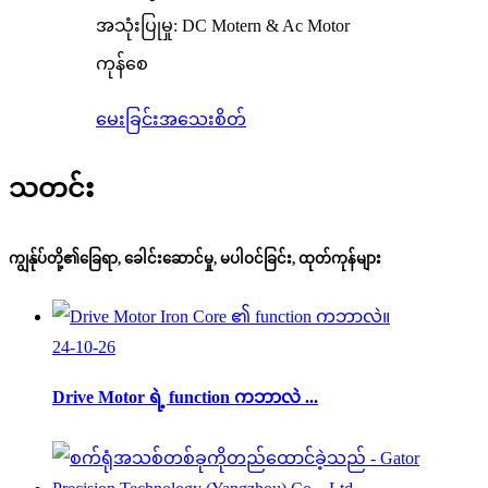
အသုံးပြုမှု: DC Motern & Ac Motor
ကုန်စေ
မေးခြင်း
အသေးစိတ်
သတင်း
ကျွန်ုပ်တို့၏ခြေရာ, ခေါင်းဆောင်မှု, မပါဝင်ခြင်း, ထုတ်ကုန်များ
24-10-26
Drive Motor ရဲ့ function ကဘာလဲ ...