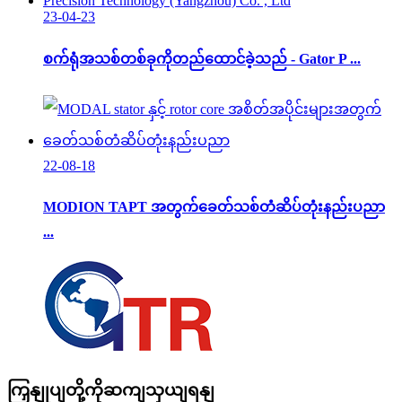
23-04-23
စက်ရုံအသစ်တစ်ခုကိုတည်ထောင်ခဲ့သည် - Gator P ...
22-08-18
MODION TAPT အတွက်ခေတ်သစ်တံဆိပ်တုံးနည်းပညာ
...
ကြှနျုပျတို့ကိုဆကျသှယျရနျ