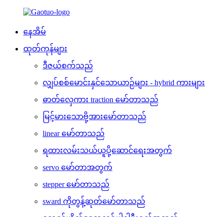
နေအိမ်
ထုတ်ကုန်များ
ဒီဇယ်စက်သည်
လျှပ်စစ်မောင်းနှင်သောယာဉ်များ - hybrid ကားများ
ဓာတ်လှေကား traction မော်တာသည်
မြင့်မားသောဗို့အားမော်တာသည်
linear မော်တာသည်
ရထားလမ်းသယ်ယူပို့ဆောင်ရေးအတွက်
servo မော်တာအတွက်
stepper မော်တာသည်
sward ကိုတွန့်ဆုတ်မော်တာသည်