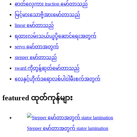
ဓာတ်လှေကား traction မော်တာသည်
မြင့်မားသောဗို့အားမော်တာသည်
linear မော်တာသည်
ရထားလမ်းသယ်ယူပို့ဆောင်ရေးအတွက်
servo မော်တာအတွက်
stepper မော်တာသည်
sward ကိုတွန့်ဆုတ်မော်တာသည်
လေနှင့်ဟိုက်ဒရောလစ်ပါဝါမီးစက်အတွက်
featured ထုတ်ကုန်များ
Stepper မော်တာအတွက် stator lamination