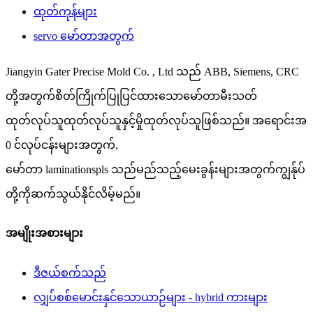
ထုတ်ကုန်များ
servo မော်တာအတွက်
Jiangyin Gater Precise Mold Co. , Ltd သည် ABB, Siemens, CRC
တို့အတွက်စိတ်ကြိုက်ပြုပြင်ထားသောမော်တာမီးသတ်
ထုတ်လုပ်သူထုတ်လုပ်သူနှင့်မှိုထုတ်လုပ်သူဖြစ်သည်။ အရောင်းအ
0 င်လုပ်ငန်းများအတွက်,
မော်တာ laminationspls သည်မည်သည့်မေးခွန်းများအတွက်ကျွန်ုပ်
တို့ကိုဆက်သွယ်နိုင်လိမ့်မည်။
အမျိုးအစားများ
ဒီဇယ်စက်သည်
လျှပ်စစ်မောင်းနှင်သောယာဉ်များ - hybrid ကားများ