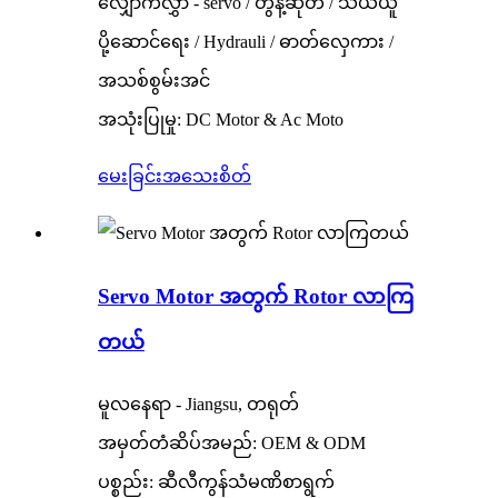
လျှောက်လွှာ - servo / တွန့်ဆုတ် / သယ်ယူ
ပို့ဆောင်ရေး / Hydrauli / ဓာတ်လှေကား /
အသစ်စွမ်းအင်
အသုံးပြုမှု: DC Motor & Ac Moto
မေးခြင်း
အသေးစိတ်
Servo Motor အတွက် Rotor လာကြ
တယ်
မူလနေရာ - Jiangsu, တရုတ်
အမှတ်တံဆိပ်အမည်: OEM & ODM
ပစ္စည်း: ဆီလီကွန်သံမဏိစာရွက်