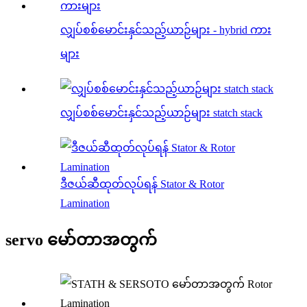
လျှပ်စစ်မောင်းနှင်သည့်ယာဉ်များ - hybrid ကား
များ
လျှပ်စစ်မောင်းနှင်သည့်ယာဉ်များ statch stack
ဒီဇယ်ဆီထုတ်လုပ်ရန် Stator & Rotor
Lamination
servo မော်တာအတွက်