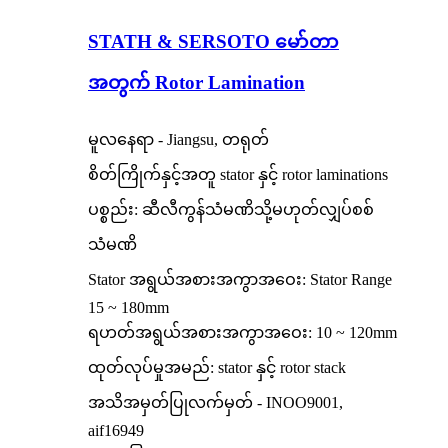
STATH & SERSOTO မော်တာ
အတွက် Rotor Lamination
မူလနေရာ - Jiangsu, တရုတ်
စိတ်ကြိုက်နှင့်အတူ stator နှင့် rotor laminations
ပစ္စည်း: ဆီလီကွန်သံမဏိသို့မဟုတ်လျှပ်စစ်
သံမဏိ
Stator အရွယ်အစားအကွာအဝေး: Stator Range
15 ~ 180mm
ရဟတ်အရွယ်အစားအကွာအဝေး: 10 ~ 120mm
ထုတ်လုပ်မှုအမည်: stator နှင့် rotor stack
အသိအမှတ်ပြုလက်မှတ် - INOO9001,
aif16949