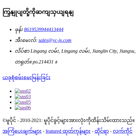
ကြှနျုပျတို့ကိုဆကျသှယျရနျ
ဖုန်း
8619539944413444
အီးမေးလ်:
sales@yc-jx.com
လိပ်စာ
Lingang လမ်း, Lingang လမ်း, Jianglin City, Jiangsu,
တရုတ်။ po.214431 ။
ယခုစုံစမ်းမေးမြန်းခြင်း
©မူပိုင် - 2010-2021: မူပိုင်ခွင့်များအားလုံးကိုထိန်းသိမ်းထားသည်။
အကြံပေးချက်များ
-
featured ထုတ်ကုန်များ
-
ထိုင်ရာ
-
လက်ကိုင်