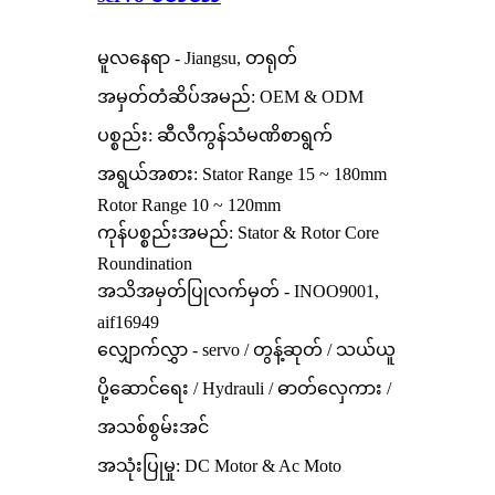
မူလနေရာ - Jiangsu, တရုတ်
အမှတ်တံဆိပ်အမည်: OEM & ODM
ပစ္စည်း: ဆီလီကွန်သံမဏိစာရွက်
အရွယ်အစား: Stator Range 15 ~ 180mm
Rotor Range 10 ~ 120mm
ကုန်ပစ္စည်းအမည်: Stator & Rotor Core
Roundination
အသိအမှတ်ပြုလက်မှတ် - INOO9001,
aif16949
လျှောက်လွှာ - servo / တွန့်ဆုတ် / သယ်ယူ
ပို့ဆောင်ရေး / Hydrauli / ဓာတ်လှေကား /
အသစ်စွမ်းအင်
အသုံးပြုမှု: DC Motor & Ac Moto