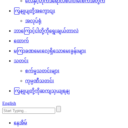
လေနှင့်ဟိုက်ဒရောလစ်ပါဝါမီးစက်အတွက်
ကြှနျုပျတို့အကွောငျး
အလုပ်ရုံ
ဘာကြောင့်ငါတို့ကိုရွေးချယ်တာလဲ
ထောက်
မကြာခဏမေးလေ့ရှိသောမေးခွန်းများ
သတင်း
စက်မှုသတင်းများ
ကုမ္ပဏီသတင်း
ကြှနျုပျတို့ကိုဆကျသှယျရနျ
English
နေအိမ်