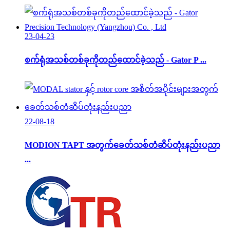
23-04-23
စက်ရုံအသစ်တစ်ခုကိုတည်ထောင်ခဲ့သည် - Gator P ...
22-08-18
MODION TAPT အတွက်ခေတ်သစ်တံဆိပ်တုံးနည်းပညာ
...