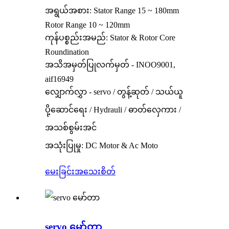
အရွယ်အစား: Stator Range 15 ~ 180mm
Rotor Range 10 ~ 120mm
ကုန်ပစ္စည်းအမည်: Stator & Rotor Core
Roundination
အသိအမှတ်ပြုလက်မှတ် - INOO9001,
aif16949
လျှောက်လွှာ - servo / တွန့်ဆုတ် / သယ်ယူ
ပို့ဆောင်ရေး / Hydrauli / ဓာတ်လှေကား /
အသစ်စွမ်းအင်
အသုံးပြုမှု: DC Motor & Ac Moto
မေးခြင်း
အသေးစိတ်
servo မော်တာ