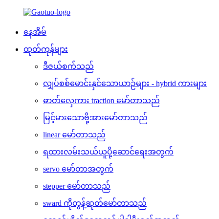
နေအိမ်
ထုတ်ကုန်များ
ဒီဇယ်စက်သည်
လျှပ်စစ်မောင်းနှင်သောယာဉ်များ - hybrid ကားများ
ဓာတ်လှေကား traction မော်တာသည်
မြင့်မားသောဗို့အားမော်တာသည်
linear မော်တာသည်
ရထားလမ်းသယ်ယူပို့ဆောင်ရေးအတွက်
servo မော်တာအတွက်
stepper မော်တာသည်
sward ကိုတွန့်ဆုတ်မော်တာသည်