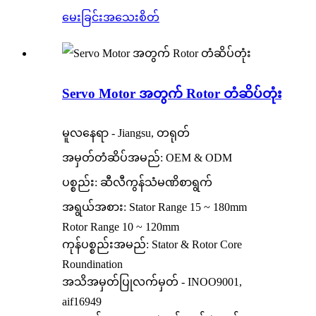
မေးခြင်း
အသေးစိတ်
Servo Motor အတွက် Rotor တံဆိပ်တုံး
မူလနေရာ - Jiangsu, တရုတ်
အမှတ်တံဆိပ်အမည်: OEM & ODM
ပစ္စည်း: ဆီလီကွန်သံမဏိစာရွက်
အရွယ်အစား: Stator Range 15 ~ 180mm
Rotor Range 10 ~ 120mm
ကုန်ပစ္စည်းအမည်: Stator & Rotor Core
Roundination
အသိအမှတ်ပြုလက်မှတ် - INOO9001,
aif16949