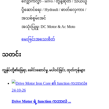
လျှောက်လွှာ - servo / တွန့်ဆုတ် / သယ်ယူ
ပို့ဆောင်ရေး / Hydrauli / ဓာတ်လှေကား /
အသစ်စွမ်းအင်
အသုံးပြုမှု: DC Motor & Ac Moto
မေးခြင်း
အသေးစိတ်
သတင်း
ကျွန်ုပ်တို့၏ခြေရာ, ခေါင်းဆောင်မှု, မပါဝင်ခြင်း, ထုတ်ကုန်များ
24-10-26
Drive Motor ရဲ့ function ကဘာလဲ ...