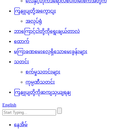
လေနှင့်ဟိုက်ဒရောလစ်ပါဝါမီးစက်အတွက်
ကြှနျုပျတို့အကွောငျး
အလုပ်ရုံ
ဘာကြောင့်ငါတို့ကိုရွေးချယ်တာလဲ
ထောက်
မကြာခဏမေးလေ့ရှိသောမေးခွန်းများ
သတင်း
စက်မှုသတင်းများ
ကုမ္ပဏီသတင်း
ကြှနျုပျတို့ကိုဆကျသှယျရနျ
English
နေအိမ်