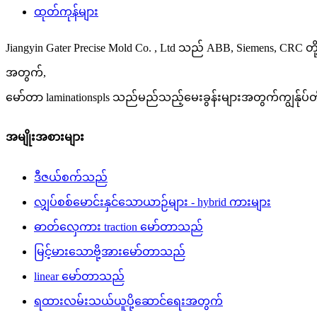
ထုတ်ကုန်များ
Jiangyin Gater Precise Mold Co. , Ltd သည် ABB, Siemens, CR
အတွက်,
မော်တာ laminationspls သည်မည်သည့်မေးခွန်းများအတွက်ကျွန်ုပ်တို
အမျိုးအစားများ
ဒီဇယ်စက်သည်
လျှပ်စစ်မောင်းနှင်သောယာဉ်များ - hybrid ကားများ
ဓာတ်လှေကား traction မော်တာသည်
မြင့်မားသောဗို့အားမော်တာသည်
linear မော်တာသည်
ရထားလမ်းသယ်ယူပို့ဆောင်ရေးအတွက်