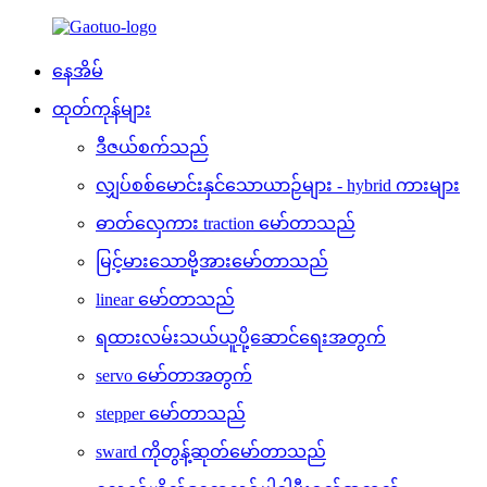
နေအိမ်
ထုတ်ကုန်များ
ဒီဇယ်စက်သည်
လျှပ်စစ်မောင်းနှင်သောယာဉ်များ - hybrid ကားများ
ဓာတ်လှေကား traction မော်တာသည်
မြင့်မားသောဗို့အားမော်တာသည်
linear မော်တာသည်
ရထားလမ်းသယ်ယူပို့ဆောင်ရေးအတွက်
servo မော်တာအတွက်
stepper မော်တာသည်
sward ကိုတွန့်ဆုတ်မော်တာသည်