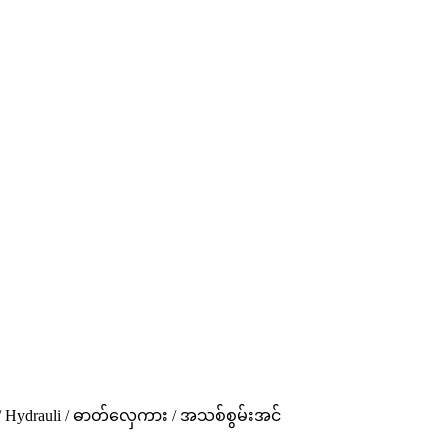
း / Hydrauli / ဓာတ်လှေကား / အသစ်စွမ်းအင်