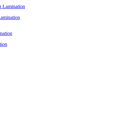
mination
ion