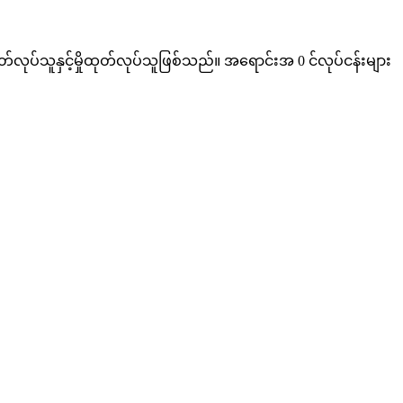
လုပ်သူနှင့်မှိုထုတ်လုပ်သူဖြစ်သည်။ အရောင်းအ 0 င်လုပ်ငန်းများ