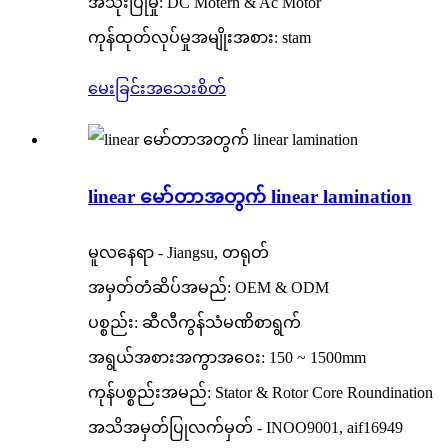
အသုံးပြုမှု: DC Motern & Ac Motor
ကုန်ထုတ်လုပ်မှုအမျိုးအစား: stam
မေးခြင်း
အသေးစိတ်
linear မော်တာအတွက် linear lamination
မူလနေရာ - Jiangsu, တရုတ်
အမှတ်တံဆိပ်အမည်: OEM & ODM
ပစ္စည်း: ဆီလီကွန်သံမဏိစာရွက်
အရွယ်အစားအကွာအဝေး: 150 ~ 1500mm
ကုန်ပစ္စည်းအမည်: Stator & Rotor Core Roundination
အသိအမှတ်ပြုလက်မှတ် - INOO9001, aif16949