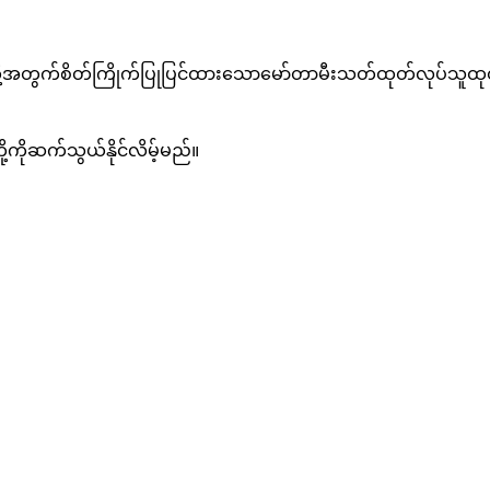
C တို့အတွက်စိတ်ကြိုက်ပြုပြင်ထားသောမော်တာမီးသတ်ထုတ်လုပ်သူထုတ်
့ကိုဆက်သွယ်နိုင်လိမ့်မည်။