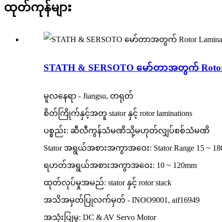
ထုတ်ကုန်များ
STATH & SERSOTO မော်တာအတွက် Rotor
မူလနေရာ - Jiangsu, တရုတ်
စိတ်ကြိုက်နှင့်အတူ stator နှင့် rotor laminations
ပစ္စည်း: ဆီလီကွန်သံမဏိသို့မဟုတ်လျှပ်စစ်သံမဏိ
Stator အရွယ်အစားအကွာအဝေး: Stator Range 15 ~ 1
ရဟတ်အရွယ်အစားအကွာအဝေး: 10 ~ 120mm
ထုတ်လုပ်မှုအမည်: stator နှင့် rotor stack
အသိအမှတ်ပြုလက်မှတ် - INOO9001, aif16949
အသုံးပြုမှု: DC & AV Servo Motor