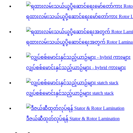
ရထားလမ်းသယ်ယူပို့ဆောင်ရေးမော်တော်ကား Rotor La
ရထားလမ်းသယ်ယူပို့ဆောင်ရေးအတွက် Rotor Laminat
လျှပ်စစ်မောင်းနှင်သည့်ယာဉ်များ - hybrid ကားများ
လျှပ်စစ်မောင်းနှင်သည့်ယာဉ်များ statch stack
ဒီဇယ်ဆီထုတ်လုပ်ရန် Stator & Rotor Lamination