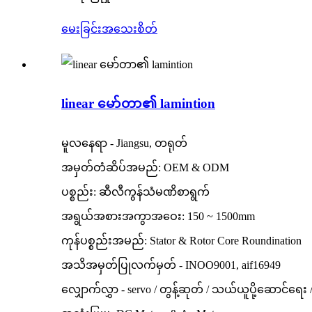
မေးခြင်း
အသေးစိတ်
linear မော်တာ၏ lamintion
မူလနေရာ - Jiangsu, တရုတ်
အမှတ်တံဆိပ်အမည်: OEM & ODM
ပစ္စည်း: ဆီလီကွန်သံမဏိစာရွက်
အရွယ်အစားအကွာအဝေး: 150 ~ 1500mm
ကုန်ပစ္စည်းအမည်: Stator & Rotor Core Roundination
အသိအမှတ်ပြုလက်မှတ် - INOO9001, aif16949
လျှောက်လွှာ - servo / တွန့်ဆုတ် / သယ်ယူပို့ဆောင်ရေ