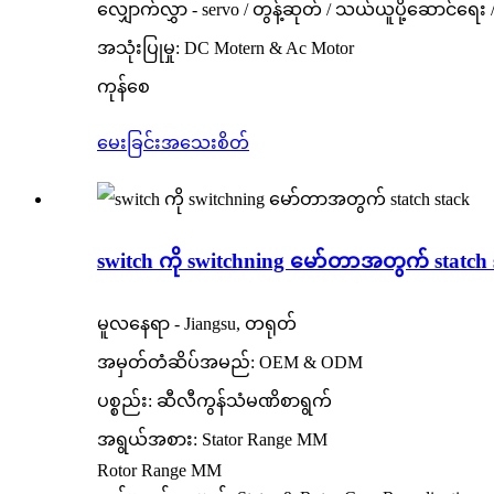
လျှောက်လွှာ - servo / တွန့်ဆုတ် / သယ်ယူပို့ဆောင်ရေ
အသုံးပြုမှု: DC Motern & Ac Motor
ကုန်စေ
မေးခြင်း
အသေးစိတ်
switch ကို switchning မော်တာအတွက် statch 
မူလနေရာ - Jiangsu, တရုတ်
အမှတ်တံဆိပ်အမည်: OEM & ODM
ပစ္စည်း: ဆီလီကွန်သံမဏိစာရွက်
အရွယ်အစား: Stator Range MM
Rotor Range MM