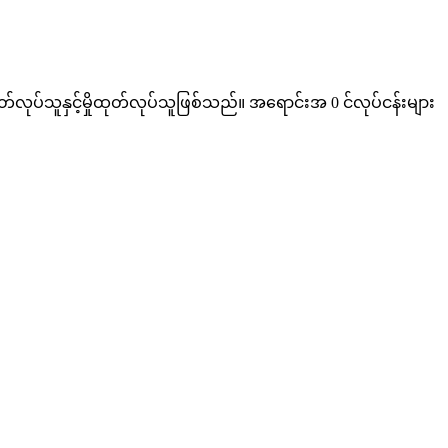
လုပ်သူနှင့်မှိုထုတ်လုပ်သူဖြစ်သည်။ အရောင်းအ 0 င်လုပ်ငန်းများ