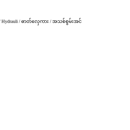
း / Hydrauli / ဓာတ်လှေကား / အသစ်စွမ်းအင်