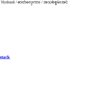
း / Hydrauli / ဓာတ်လှေကား / အသစ်စွမ်းအင်
stack