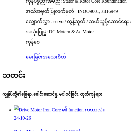
ကုန်ပစ္စည်းအမည်: Stator & Rotor Core Roundination
အသိအမှတ်ပြုလက်မှတ် - INOO9001, aif16949
လျှောက်လွှာ - servo / တွန့်ဆုတ် / သယ်ယူပို့ဆောင်ရေ
အသုံးပြုမှု: DC Motern & Ac Motor
ကုန်စေ
မေးခြင်း
အသေးစိတ်
သတင်း
ကျွန်ုပ်တို့၏ခြေရာ, ခေါင်းဆောင်မှု, မပါဝင်ခြင်း, ထုတ်ကုန်များ
24-10-26