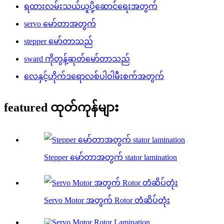
ရထားလမ်းသယ်ယူပို့ဆောင်ရေးအတွက်
servo မော်တာအတွက်
stepper မော်တာသည်
sward ကိုတွန့်ဆုတ်မော်တာသည်
လေနှင့်ဟိုက်ဒရောလစ်ပါဝါမီးစက်အတွက်
featured ထုတ်ကုန်များ
Stepper မော်တာအတွက် stator lamination
Servo Motor အတွက် Rotor တံဆိပ်တုံး