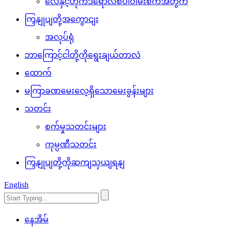
လေနှင့်ဟိုက်ဒရောလစ်ပါဝါမီးစက်အတွက်
ကြှနျုပျတို့အကွောငျး
အလုပ်ရုံ
ဘာကြောင့်ငါတို့ကိုရွေးချယ်တာလဲ
ထောက်
မကြာခဏမေးလေ့ရှိသောမေးခွန်းများ
သတင်း
စက်မှုသတင်းများ
ကုမ္ပဏီသတင်း
ကြှနျုပျတို့ကိုဆကျသှယျရနျ
English
နေအိမ်