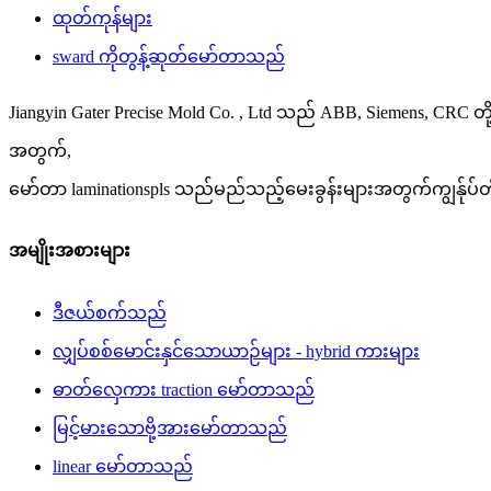
ထုတ်ကုန်များ
sward ကိုတွန့်ဆုတ်မော်တာသည်
Jiangyin Gater Precise Mold Co. , Ltd သည် ABB, Siemens, CR
အတွက်,
မော်တာ laminationspls သည်မည်သည့်မေးခွန်းများအတွက်ကျွန်ုပ်တို
အမျိုးအစားများ
ဒီဇယ်စက်သည်
လျှပ်စစ်မောင်းနှင်သောယာဉ်များ - hybrid ကားများ
ဓာတ်လှေကား traction မော်တာသည်
မြင့်မားသောဗို့အားမော်တာသည်
linear မော်တာသည်