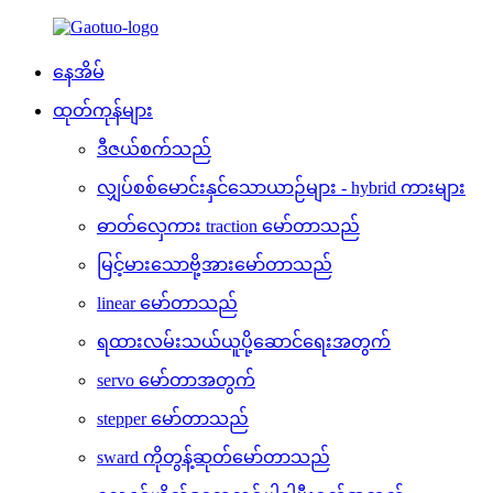
နေအိမ်
ထုတ်ကုန်များ
ဒီဇယ်စက်သည်
လျှပ်စစ်မောင်းနှင်သောယာဉ်များ - hybrid ကားများ
ဓာတ်လှေကား traction မော်တာသည်
မြင့်မားသောဗို့အားမော်တာသည်
linear မော်တာသည်
ရထားလမ်းသယ်ယူပို့ဆောင်ရေးအတွက်
servo မော်တာအတွက်
stepper မော်တာသည်
sward ကိုတွန့်ဆုတ်မော်တာသည်