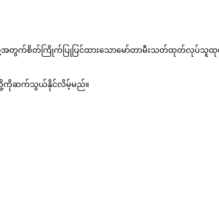
C တို့အတွက်စိတ်ကြိုက်ပြုပြင်ထားသောမော်တာမီးသတ်ထုတ်လုပ်သူထုတ်
့ကိုဆက်သွယ်နိုင်လိမ့်မည်။